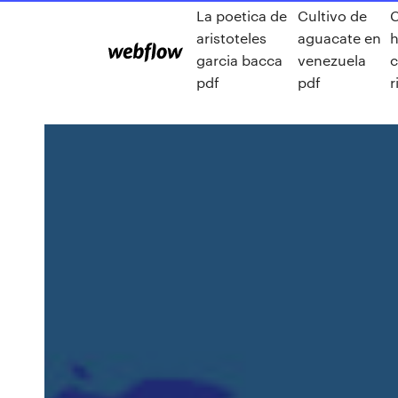
La poetica de
Cultivo de
C
aristoteles
aguacate en
h
garcia bacca
venezuela
c
pdf
pdf
r