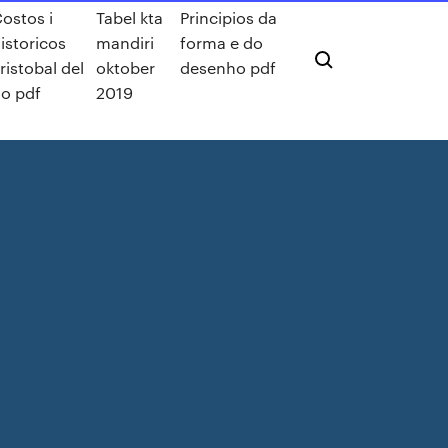
ostos i
Tabel kta
Principios da
istoricos
mandiri
forma e do
ristobal del
oktober
desenho pdf
io pdf
2019