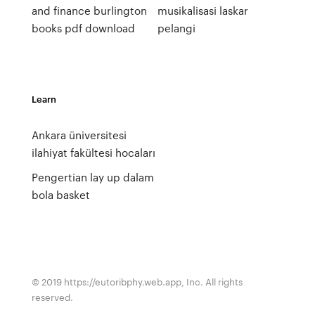
and finance burlington
musikalisasi laskar
books pdf download
pelangi
Learn
Ankara üniversitesi
ilahiyat fakültesi hocaları
Pengertian lay up dalam
bola basket
© 2019 https://eutoribphy.web.app, Inc. All rights
reserved.